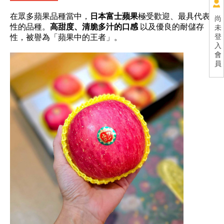
在眾多蘋果品種當中，
日本富士蘋果
極受歡迎、最具代表
尚
性的品種。
高甜度、清脆多汁的口感
以及優良的耐儲存
未
登
性，被譽為「蘋果中的王者」。
入
會
員