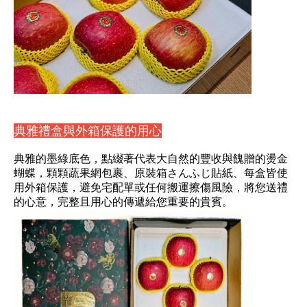
典雅禮盒與外箱保護的用心
典雅的墨綠底色，點綴著代表大自然的豐收與餽贈的燙金
蝴蝶，顆顆蔬果網包裹、原裝箱さんふじ貼紙、每盒皆使
用外箱保護，避免宅配單或任何搬運擦傷風險，將您送禮
的心意，完整且用心的傳遞給您重要的貴賓。