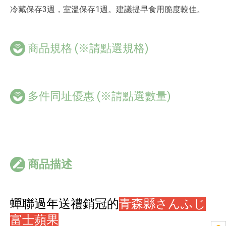
冷藏保存3週，室溫保存1週。建議提早食用脆度較佳。
商品規格
(※請點選規格)
多件同址優惠
(※請點選數量)
商品描述
蟬聯過年送禮銷冠的
青森縣さんふじ
富士蘋果