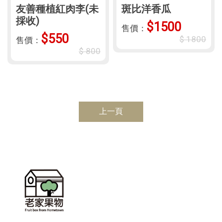
友善種植紅肉李(未
斑比洋香瓜
採收)
$1500
售價：
$550
$ 1800
售價：
$ 800
上一頁