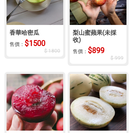
香華哈密瓜
梨山蜜蘋果(未採
收)
$1500
售價：
$899
$ 1800
售價：
$ 999