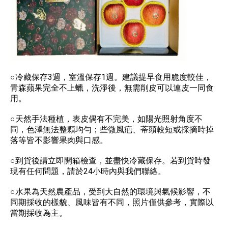
○冷藏保存3週，室溫保存1週。建議提早食用脆度較佳，
青森蘋果完全不上蠟，洗淨後，無需削皮可以連皮一同食
用。
○天然手法種植，表皮偶有不完美，如陽光照射角度不
同，色澤無法整顆均勻；些微風疤、蒂頭較短或採摘時掉
落等皆不影響果肉與口感。
○到貨後請立即開箱檢查，並盡快冷藏保存。若到貨時發
現有任何問題，請於24小時內與我們聯絡。
○水果為天然農產品，受到大自然的環境與氣候影響，不
同期採收的樣貌、風味皆有不同，照片僅供參考，實際以
當期採收為主。