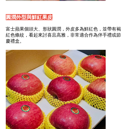
圓潤外型與鮮紅果皮
富士蘋果個頭大、形狀圓潤，外皮多為鮮紅色，並帶有褐
紅色條紋，看起來討喜且高雅，非常適合作為伴手禮或節
慶禮盒。