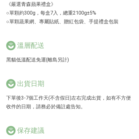
《嚴選青森蘋果禮盒》
○單顆約300g，每盒7入，總重2100g±5%
○單顆蔬果網、專屬貼紙、贈紅包袋、手提禮盒包裝
溫層配送
黑貓低溫配送免運(離島另計)
出貨日期
下單後3-7個工作天(不含假日)左右完成出貨，如有不方便
收件的日期，請務必於備註處告知。
保存建議