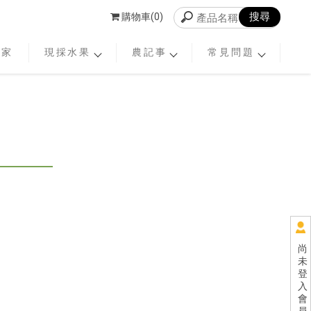
購物車(0)
老家
現採水果
農記事
常見問題
尚
未
登
入
會
員