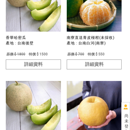
香華哈密瓜
南寮直送青皮椪柑(未採收)
產地 : 台南後壁
產地 : 台南白河(南寮)
原價 $ 1800
特價 $ 1500
原價 $ 700
特價 $ 550
詳細資料
詳細資料
尚
未
登