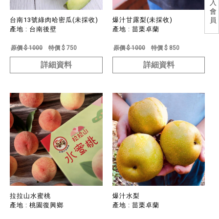
入
會
員
台南13號綠肉哈密瓜(未採收)
爆汁甘露梨(未採收)
產地 : 台南後壁
產地 : 苗栗卓蘭
原價 $ 1000
特價 $ 750
原價 $ 1000
特價 $ 850
詳細資料
詳細資料
拉拉山水蜜桃
爆汁水梨
產地 : 桃園復興鄉
產地 : 苗栗卓蘭