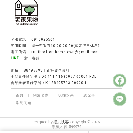
0910025561
週一至週五10:00-20:00(國定假日休息)
fruitboxfromhometown@gmail.com
一對一客服
88495793｜正好農企業社
產品責任險字號：D0-111-11680097-00001-PDL
食品業者登錄字號：K-188495793-00000-1
首頁
關於老家
現採水果
農記事
常見問題
水果宅配
台中水果宅配
水果宅配推薦
水果團購
水果禮盒
水果禮盒專賣
網購水果推薦
Designed by
揚京快客
Copyright © 2026
..
累積人氣: 599976