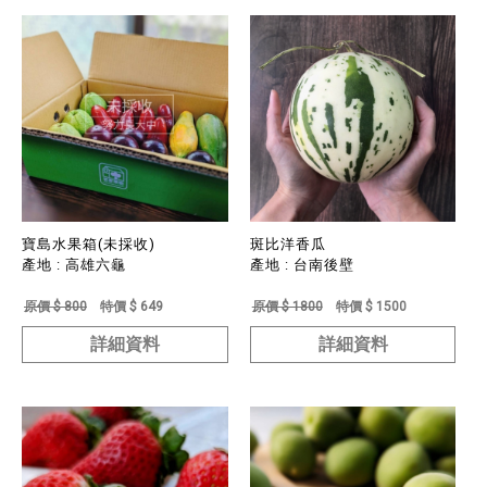
寶島水果箱(未採收)
斑比洋香瓜
產地 : 高雄六龜
產地 : 台南後壁
原價 $ 800
特價 $ 649
原價 $ 1800
特價 $ 1500
詳細資料
詳細資料