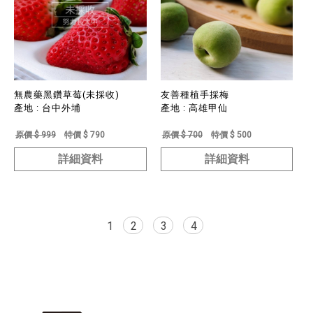
無農藥黑鑽草莓(未採收)
友善種植手採梅
產地 : 台中外埔
產地 : 高雄甲仙
原價 $ 999
特價 $ 790
原價 $ 700
特價 $ 500
詳細資料
詳細資料
1
2
3
4