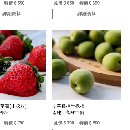
特價 $ 550
原價 $ 850
特價 $ 699
詳細資料
詳細資料
草莓(未採收)
友善種植手採梅
中外埔
產地 : 高雄甲仙
特價 $ 790
原價 $ 700
特價 $ 500