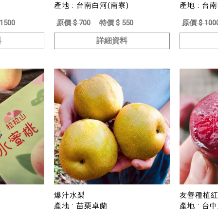
產地 : 台南白河(南寮)
產地 : 台
1500
原價 $ 700
特價 $ 550
原價 $ 100
料
詳細資料
爆汁水梨
友善種植紅
產地 : 苗栗卓蘭
產地 : 台