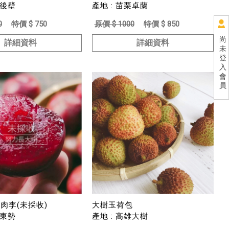
南後壁
產地 : 苗栗卓蘭
0
特價 $ 750
原價 $ 1000
特價 $ 850
尚
詳細資料
詳細資料
未
登
入
會
員
肉李(未採收)
大樹玉荷包
中東勢
產地 : 高雄大樹