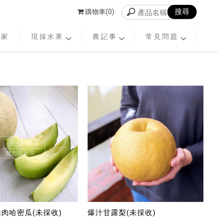
購物車(0)
老家
現採水果
農記事
常見問題
綠肉哈密瓜(未採收)
爆汁甘露梨(未採收)