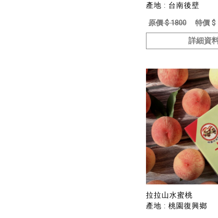
產地 : 台南後壁
原價 $ 1800
特價 $ 
詳細資
拉拉山水蜜桃
產地 : 桃園復興鄉