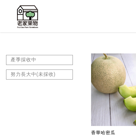
產季採收中
努力長大中(未採收)
香華哈密瓜